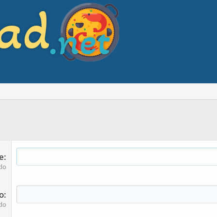
e
do
co
do