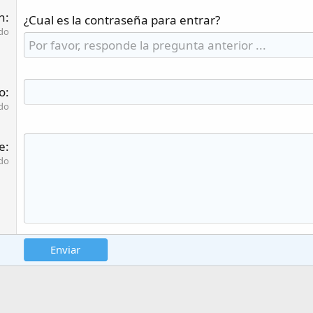
ón
¿Cual es la contraseña para entrar?
do
o
do
e
do
Enviar